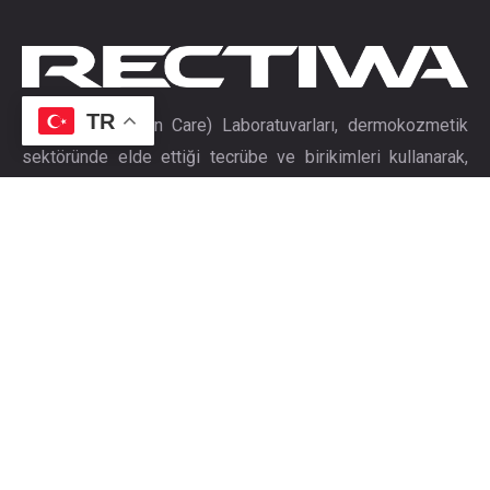
TR
HSC (Healty Skin Care) Laboratuvarları, dermokozmetik
sektöründe elde ettiği tecrübe ve birikimleri kullanarak,
2013 yılında ‘’Sağlıklı Cilt Bakımı’’ hedefi ile kurulmuştur.
Ürünlerimiz
BİBERİYE ŞAMPUANI
Kepekli Saç Şampuanı
Yağlı Saç Şampuanı
Intense Yağlı Saçlar (SEBULEOUS)
Intense Kuru/Yıpranmış Saçlar (REPAIR)